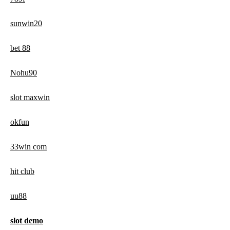
sunwin20
bet 88
Nohu90
slot maxwin
okfun
33win com
hit club
uu88
slot demo