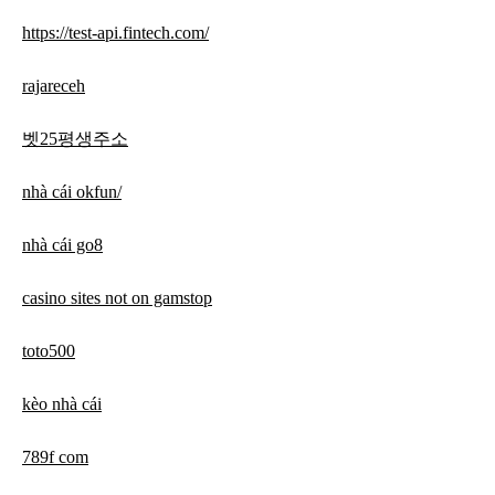
https://test-api.fintech.com/
rajareceh
벳25평생주소
nhà cái okfun/
nhà cái go8
casino sites not on gamstop
toto500
kèo nhà cái
789f com