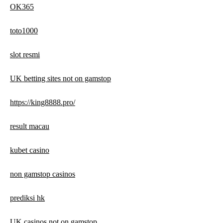
OK365
toto1000
slot resmi
UK betting sites not on gamstop
https://king8888.pro/
result macau
kubet casino
non gamstop casinos
prediksi hk
UK casinos not on gamstop