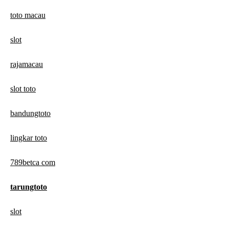
toto macau
slot
rajamacau
slot toto
bandungtoto
lingkar toto
789betca com
tarungtoto
slot