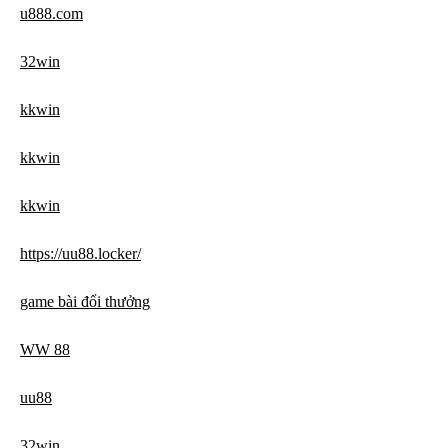
u888.com
32win
kkwin
kkwin
kkwin
https://uu88.locker/
game bài đổi thưởng
WW 88
uu88
32win