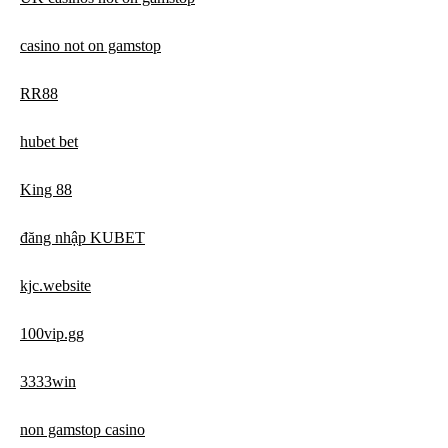
casino not on gamstop
RR88
hubet bet
King 88
đăng nhập KUBET
kjc.website
100vip.gg
3333win
non gamstop casino