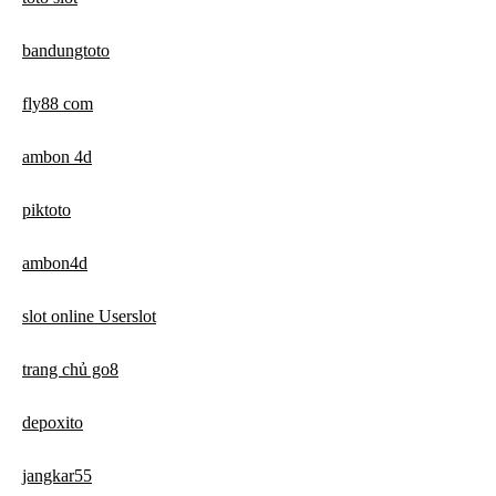
bandungtoto
fly88 com
ambon 4d
piktoto
ambon4d
slot online Userslot
trang chủ go8
depoxito
jangkar55