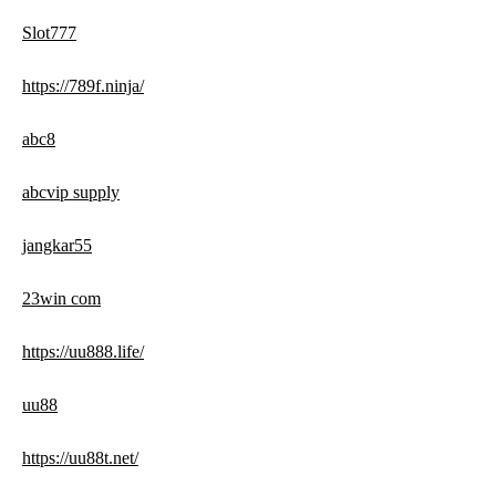
Slot777
https://789f.ninja/
abc8
abcvip supply
jangkar55
23win com
https://uu888.life/
uu88
https://uu88t.net/