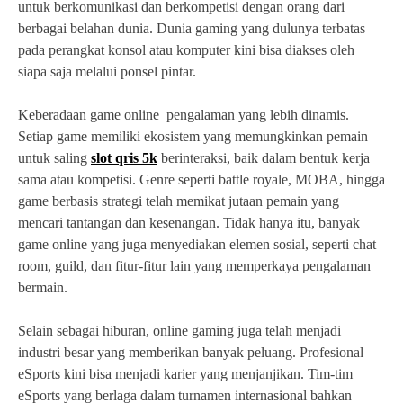
untuk berkomunikasi dan berkompetisi dengan orang dari
berbagai belahan dunia. Dunia gaming yang dulunya terbatas
pada perangkat konsol atau komputer kini bisa diakses oleh
siapa saja melalui ponsel pintar.
Keberadaan game online pengalaman yang lebih dinamis.
Setiap game memiliki ekosistem yang memungkinkan pemain
untuk saling
slot qris 5k
berinteraksi, baik dalam bentuk kerja
sama atau kompetisi. Genre seperti battle royale, MOBA, hingga
game berbasis strategi telah memikat jutaan pemain yang
mencari tantangan dan kesenangan. Tidak hanya itu, banyak
game online yang juga menyediakan elemen sosial, seperti chat
room, guild, dan fitur-fitur lain yang memperkaya pengalaman
bermain.
Selain sebagai hiburan, online gaming juga telah menjadi
industri besar yang memberikan banyak peluang. Profesional
eSports kini bisa menjadi karier yang menjanjikan. Tim-tim
eSports yang berlaga dalam turnamen internasional bahkan