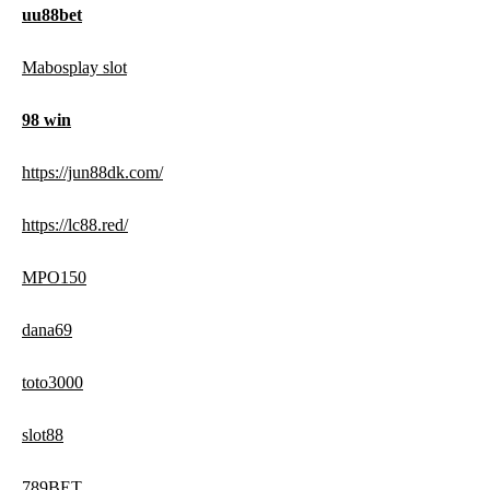
uu88bet
Mabosplay slot
98 win
https://jun88dk.com/
https://lc88.red/
MPO150
dana69
toto3000
slot88
789BET